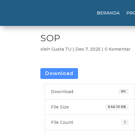
BERANDA
PRO
SOP
oleh
Gusta TU
|
Des 7, 2025
|
0 Komentar
Download
Download
90
File Size
646.10 KB
File Count
1