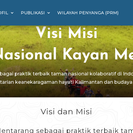
FIL
PUBLIKASI
WILAYAH PENYANGA (PRM)
Visi Misi
asional Kayan M
gai praktik terbaik taman nasional kolaboratif di Ind
tarian keanekaragaman hayati Kalimantan dan buday
Visi dan Misi
ntarang sebagai praktik terbaik tama