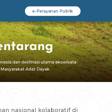
e-Pelayanan Publik
entarang
onesia dan destinasi utama ekowisata
a Masyarakat Adat Dayak
n nasional kolaboratif di